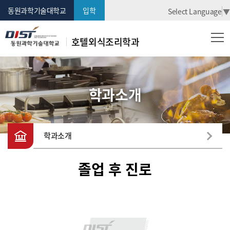
동원과학기술대학교
입학
Select Language
▼
호텔외식조리학과
학과소개
학과소개
졸업 후 진로