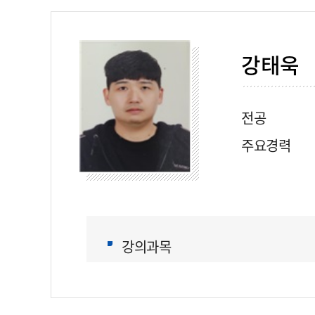
강태욱
전공
주요경력
강의과목