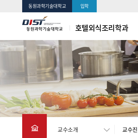
동원과학기술대학교
입학
호텔외식조리학과
교수소개
교수진