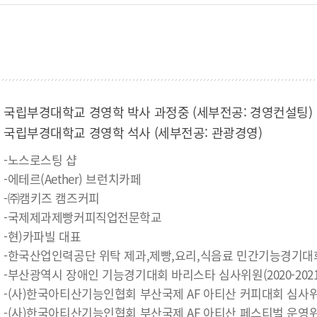
국립부경대학교 경영학 박사 과정중 (세부전공: 경영컨설팅)
국립부경대학교 경영학 석사 (세부전공: 관광경영)
-노스로스팅 샵
-에테르(Aether) 브런치카페
-㈜캠키즈 캠즈커피
-국제제과제빵커피직업전문학교
-현)카파빌 대표
-한국산업인력공단 위탁 제과,제빵,요리,식음료 민간기능경기대회 운
-부산광역시 장애인 기능경기대회 바리스타 심사위원(2020-2021
-(사)한국아티산기능인협회 부산국제 AF 아티산 커피대회 심사위원(
-(사)한국아티산기능인협회 부산국제 AF 아티산 페스티벌 운영위원(