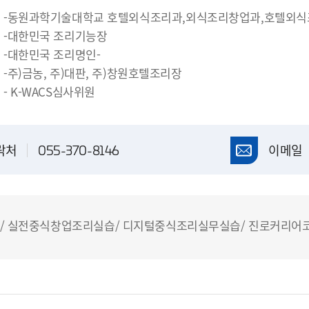
-동원과학기술대학교 호텔외식조리과,외식조리창업과,호텔외식
-대한민국 조리기능장
-대한민국 조리명인-
-주)금농, 주)대판, 주)창원호텔조리장
- K-WACS심사위원
락처
055-370-8146
이메일
 실전중식창업조리실습/ 디지털중식조리실무실습/ 진로커리어코칭