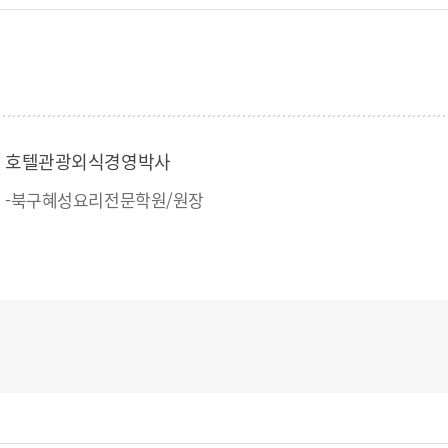
호텔관광외식경영박사
-북구혜성요리전문학원/원장