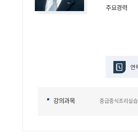
주요경력
연
강의과목
중급중식조리실습/