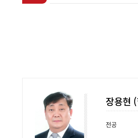
장용현 
전공