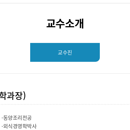
교수소개
교수진
(학과장)
-동양조리전공
-외식경영학박사