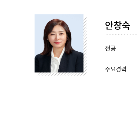
안창숙
전공
주요경력