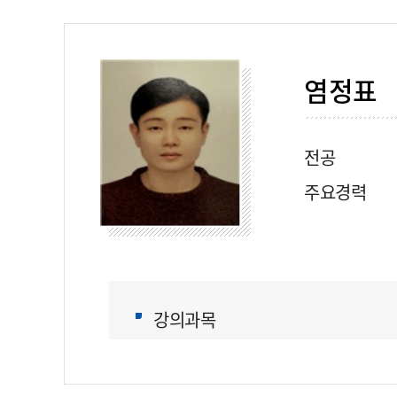
염정표
전공
주요경력
강의과목