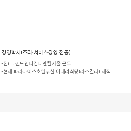
경영학사(조리·서비스경영 전공)
-전) 그랜드인터컨티넨탈서울 근무
-현재 파라다이스호텔부산 이태리식당(라스칼라) 재직